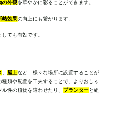
物の外観
を華やかに彩ることができます。
断熱効果
の向上にも繋がります。
としても有効です。
ス
、
屋上
など、様々な場所に設置することが
の種類や配置を工夫することで、よりおしゃ
ツル性の植物を這わせたり、
プランター
と組